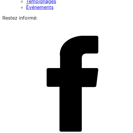
Témoignages
Événements
Restez informé:
i