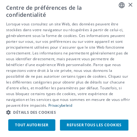
×
Nous vous guidons étape par étape dans ce
Centre de préférences de la
processus. Vous pouvez compter sur notre
confidentialité
expertise pour trouver les bonnes mesures pour
DUTCH
chaque travailleur. Nous vous suivons depuis le
Lorsque vous consultez un site Web, des données peuvent être
lancement du trajet personnalisé à l’implémentation
stockées dans votre navigateur ou récupérées à partir de celui-ci,
FRENCH
des adaptations.
généralement sous la forme de cookies. Ces informations peuvent
le contact et le suivi
porter sur vous, sur vos préférences ou sur votre appareil et sont
ENGLISH
Nous donnons des conseils sur le contact et le
principalement utilisées pour s'assurer que le site Web fonctionne
suivi pendant une incapacité de travail de longue
correctement. Les informations ne permettent généralement pas de
durée.
vous identifier directement, mais peuvent vous permettre de
bénéficier d'une expérience Web personnalisée. Parce que nous
l’information et les formations
respectons votre droit à la vie privée, nous vous donnons la
Nous offrons un vaste choix de formations et de
possibilité de ne pas autoriser certains types de cookies. Cliquez sur
webinaires pour informer vos équipes RH et vos
les différentes catégories pour obtenir plus de détails sur chacune
supérieurs hiérarchiques sur la réintégration.
d'entre elles, et modifier les paramètres par défaut. Toutefois, si
Vous souhaitez en savoir plus
? Dans notre
vous bloquez certains types de cookies, votre expérience de
brochure, nous vous présentons les trajets de
navigation et les services que nous sommes en mesure de vous offrir
réintégration étape par étape.
peuvent être impactés.
Privacybeleid
Demandez ici votre brochure numérique
DÉTAILS DES COOKIES
gratuite
Contactez nos experts et faites vous guider
TOUT AUTORISER
REFUSER TOUS LES COOKIES