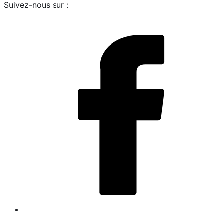
Suivez-nous sur :
i
L