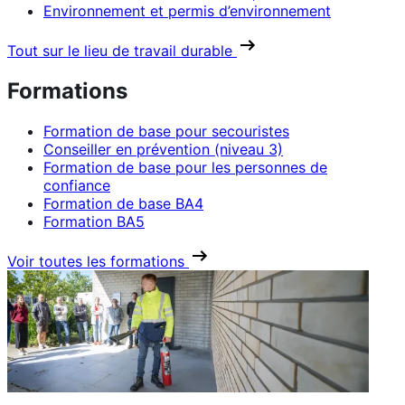
Environnement et permis d’environnement
Tout sur le lieu de travail durable
Formations
Formation de base pour secouristes
Conseiller en prévention (niveau 3)
Formation de base pour les personnes de
confiance
Formation de base BA4
Formation BA5
Voir toutes les formations