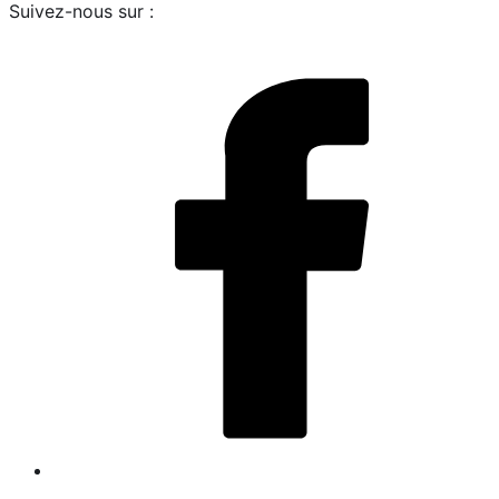
Suivez-nous sur :
i
L