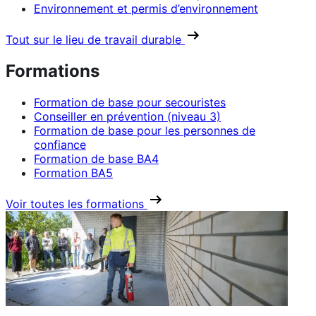
Environnement et permis d’environnement
Tout sur le lieu de travail durable
Formations
Formation de base pour secouristes
Conseiller en prévention (niveau 3)
Formation de base pour les personnes de
confiance
Formation de base BA4
Formation BA5
Voir toutes les formations