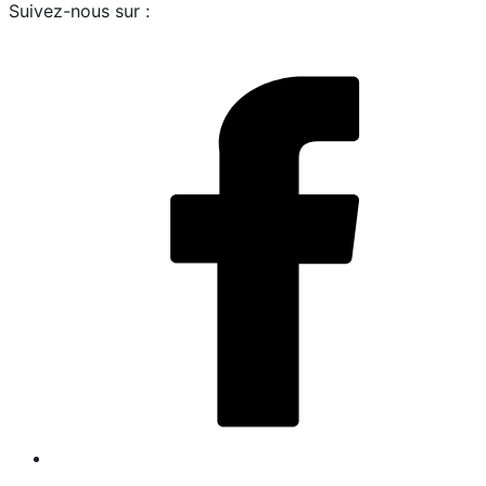
Suivez-nous sur :
i
L