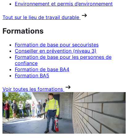
Environnement et permis d’environnement
Tout sur le lieu de travail durable
Formations
Formation de base pour secouristes
Conseiller en prévention (niveau 3)
Formation de base pour les personnes de
confiance
Formation de base BA4
Formation BA5
Voir toutes les formations