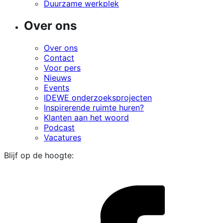
Duurzame werkplek
Over ons
Over ons
Contact
Voor pers
Nieuws
Events
IDEWE onderzoeksprojecten
Inspirerende ruimte huren?
Klanten aan het woord
Podcast
Vacatures
Blijf op de hoogte:
i