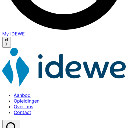
My IDEWE
(opens
in
nl
a
new
window)
Aanbod
Opleidingen
Over ons
Contact