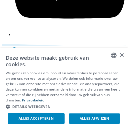
×
Deze website maakt gebruik van
cookies.
DUTCH
We gebruiken cookies om inhoud en advertenties te personaliseren
en om ons verkeer te analyseren. We delen ook informatie over uw
FRENCH
gebruik van onze site met onze advertentie- en analysepartners, die
deze kunnen combineren met andere informatie die u aan hen heeft
ENGLISH
© 2026 - IDEWE
verstrekt of die zij hebben verzameld door uw gebruik van hun
Privacy
diensten.
Privacybeleid
Cookiebeleid
DETAILS WEERGEVEN
Klokkenluidersmelding
ALLES ACCEPTEREN
ALLES AFWIJZEN
EN
NL
FR