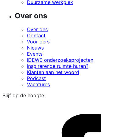
Duurzame werkplek
Over ons
Over ons
Contact
Voor pers
Nieuws
Events
IDEWE onderzoeksprojecten
Inspirerende ruimte huren?
Klanten aan het woord
Podcast
Vacatures
Blijf op de hoogte:
i