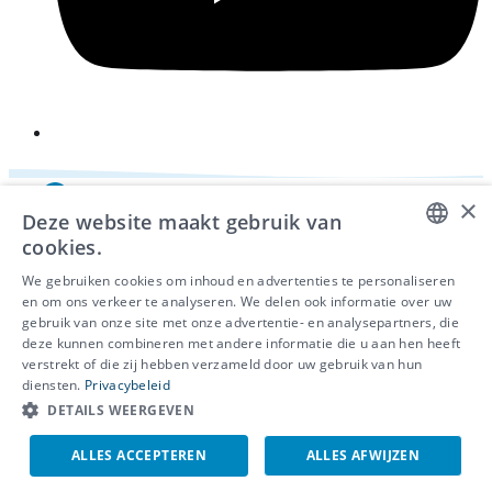
×
Deze website maakt gebruik van
cookies.
DUTCH
We gebruiken cookies om inhoud en advertenties te personaliseren
en om ons verkeer te analyseren. We delen ook informatie over uw
FRENCH
gebruik van onze site met onze advertentie- en analysepartners, die
deze kunnen combineren met andere informatie die u aan hen heeft
ENGLISH
© 2026 - IDEWE
verstrekt of die zij hebben verzameld door uw gebruik van hun
Privacy
diensten.
Privacybeleid
Cookiebeleid
DETAILS WEERGEVEN
Klokkenluidersmelding
ALLES ACCEPTEREN
ALLES AFWIJZEN
EN
NL
FR