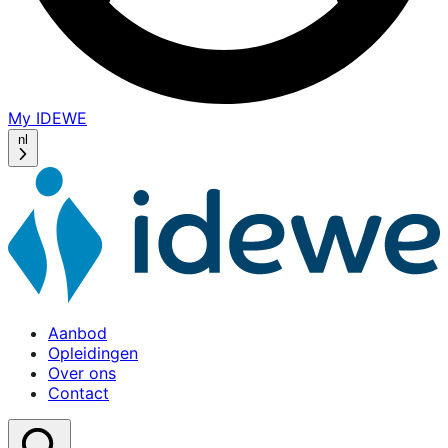
My IDEWE
(opens
in
nl
a
new
window)
Aanbod
Opleidingen
Over ons
Contact