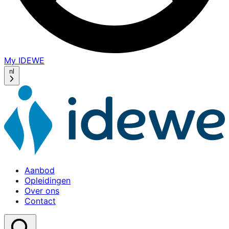
My IDEWE
(opens
in
nl
a
new
window)
Aanbod
Opleidingen
Over ons
Contact