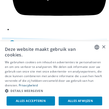
×
Deze website maakt gebruik van
cookies.
DUTCH
We gebruiken cookies om inhoud en advertenties te personaliseren
en om ons verkeer te analyseren. We delen ook informatie over uw
FRENCH
gebruik van onze site met onze advertentie- en analysepartners, die
deze kunnen combineren met andere informatie die u aan hen heeft
ENGLISH
© 2026 - IDEWE
verstrekt of die zij hebben verzameld door uw gebruik van hun
Privacy
diensten.
Privacybeleid
Cookiebeleid
DETAILS WEERGEVEN
Klokkenluidersmelding
ALLES ACCEPTEREN
ALLES AFWIJZEN
EN
NL
FR