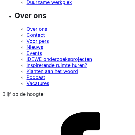
Duurzame werkplek
Over ons
Over ons
Contact
Voor pers
Nieuws
Events
IDEWE onderzoeksprojecten
Inspirerende ruimte huren?
Klanten aan het woord
Podcast
Vacatures
Blijf op de hoogte:
i