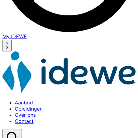
My IDEWE
(opens
in
nl
a
new
window)
Aanbod
Opleidingen
Over ons
Contact