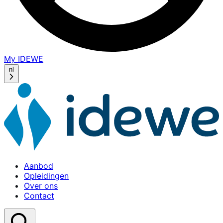
My IDEWE
(opens
in
nl
a
new
window)
Aanbod
Opleidingen
Over ons
Contact