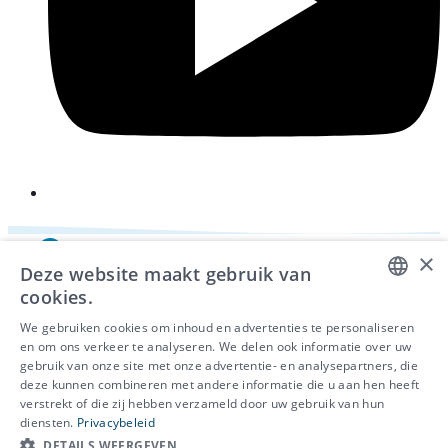
×
Deze website maakt gebruik van
cookies.
DUTCH
We gebruiken cookies om inhoud en advertenties te personaliseren
en om ons verkeer te analyseren. We delen ook informatie over uw
FRENCH
gebruik van onze site met onze advertentie- en analysepartners, die
deze kunnen combineren met andere informatie die u aan hen heeft
ENGLISH
© 2026 - IDEWE
verstrekt of die zij hebben verzameld door uw gebruik van hun
Privacy
diensten.
Privacybeleid
Cookiebeleid
DETAILS WEERGEVEN