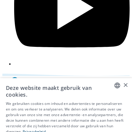
×
Deze website maakt gebruik van
cookies.
DUTCH
We gebruiken cookies om inhoud en advertenties te personaliseren
en om ons verkeer te analyseren. We delen ook informatie over uw
FRENCH
gebruik van onze site met onze advertentie- en analysepartners, die
deze kunnen combineren met andere informatie die u aan hen heeft
ENGLISH
© 2026 - IDEWE
verstrekt of die zij hebben verzameld door uw gebruik van hun
Privacy
diensten.
Privacybeleid