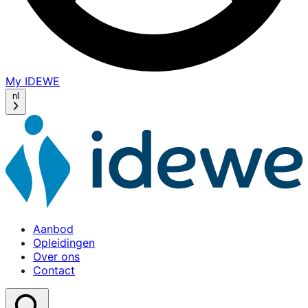
My IDEWE
(opens
in
nl
a
new
window)
Aanbod
Opleidingen
Over ons
Contact