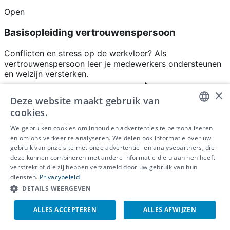
Open
Basisopleiding vertrouwenspersoon
Conflicten en stress op de werkvloer? Als
vertrouwenspersoon leer je medewerkers ondersteunen
en welzijn versterken.
More information and registration
×
Deze website maakt gebruik van
Ons aanbod
cookies.
DUTCH
We gebruiken cookies om inhoud en advertenties te personaliseren
Gezond aan het werk
en om ons verkeer te analyseren. We delen ook informatie over uw
Mentaal welzijn
FRENCH
gebruik van onze site met onze advertentie- en analysepartners, die
Veilig werken
deze kunnen combineren met andere informatie die u aan hen heeft
ENGLISH
Arbeidshygiëne
verstrekt of die zij hebben verzameld door uw gebruik van hun
Ergonomisch werken
diensten.
Privacybeleid
Duurzame werkplek
DETAILS WEERGEVEN
Over ons
ALLES ACCEPTEREN
ALLES AFWIJZEN