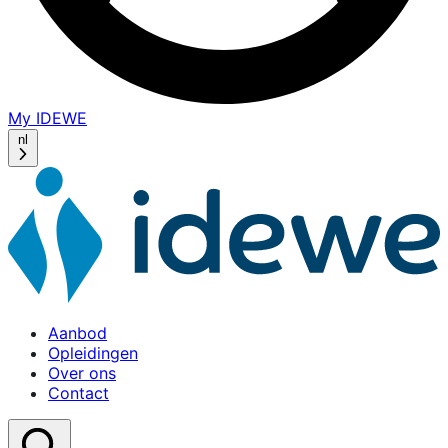
My IDEWE
(opens
in
nl
a
new
window)
Aanbod
Opleidingen
Over ons
Contact