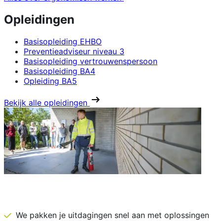
Opleidingen
Basisopleiding EHBO
Preventieadviseur niveau 3
Basisopleiding vertrouwenspersoon
Basisopleiding BA4
Opleiding BA5
Bekijk alle opleidingen
IDEWE is daar vóór het nodig is
We pakken je uitdagingen snel aan met oplossingen