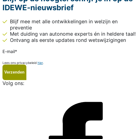
IDEWE-nieuwsbrief
Blijf mee met alle ontwikkelingen in welzijn en
preventie
Met duiding van autonome experts én in heldere taal!
Ontvang als eerste updates rond wetswijzigingen
E-mail
*
Lees ons privacybeleid
hier
.
Volg ons:
i