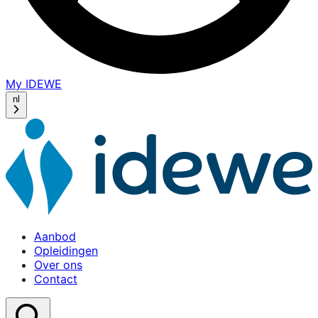
My IDEWE
(opens
in
nl
a
new
window)
Aanbod
Home
Opleidingen
Over ons
Contact