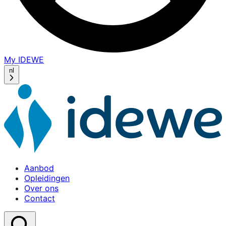
My IDEWE
(opens
in
nl
a
new
window)
Aanbod
Opleidingen
Over ons
Contact