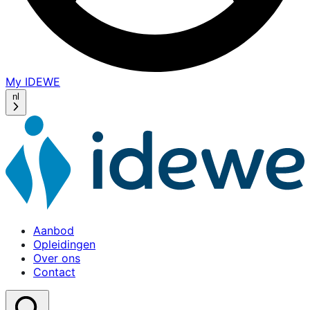
My IDEWE
(opens
in
nl
a
new
window)
Aanbod
Opleidingen
Over ons
Contact