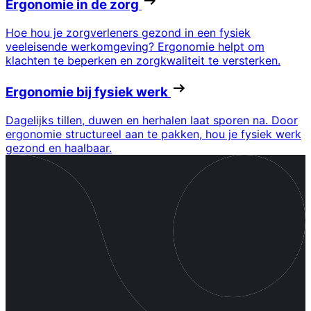
Ergonomie in de zorg
Hoe hou je zorgverleners gezond in een fysiek
veeleisende werkomgeving? Ergonomie helpt om
klachten te beperken en zorgkwaliteit te versterken.
Ergonomie bij fysiek werk
Dagelijks tillen, duwen en herhalen laat sporen na. Door
ergonomie structureel aan te pakken, hou je fysiek werk
gezond en haalbaar.