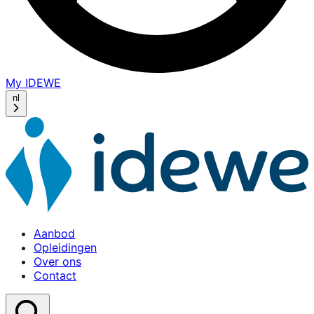
My IDEWE
(opens
in
nl
a
new
window)
Aanbod
Opleidingen
Over ons
Contact