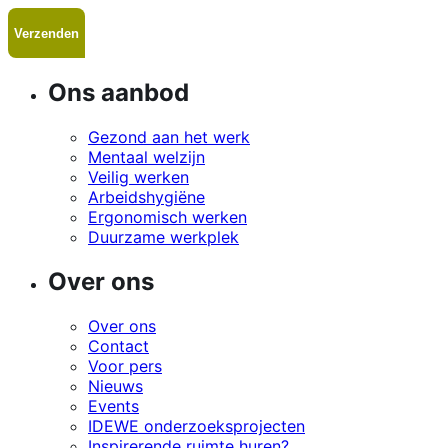
Ons aanbod
Gezond aan het werk
Mentaal welzijn
Veilig werken
Arbeidshygiëne
Ergonomisch werken
Duurzame werkplek
Over ons
Over ons
Contact
Voor pers
Nieuws
Events
IDEWE onderzoeksprojecten
Inspirerende ruimte huren?