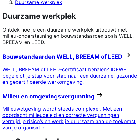
Duurzame werkplek
Duurzame werkplek
Ontdek hoe je een duurzame werkplek uitbouwt met
milieu-ondersteuning en bouwstandaarden zoals WELL,
BREEAM en LEED.
Bouwstandaarden WELL, BREEAM of LEED
WELL, BREEAM of LEED-certificaat behalen?
IDEWE
begeleidt je stap voor stap naar een duurzame, gezonde
en gecertificeerde werkomgeving.
Milieu en omgevingsvergunning
Milieuwetgeving wordt steeds complexer. Met een
doordacht milieubeleid en correcte vergunningen
vermijd je risico’s en werk je duurzaam aan de toekomst
van je organisatie.