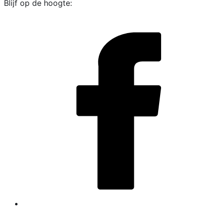
Blijf op de hoogte:
i
L