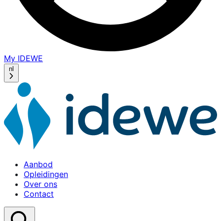
My IDEWE
(opens
in
nl
a
new
window)
Aanbod
Opleidingen
Over ons
Contact