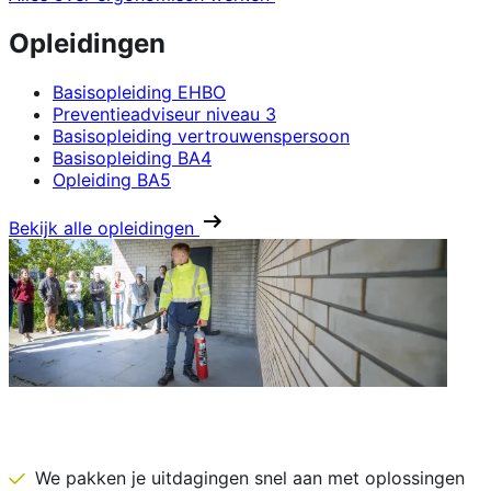
Opleidingen
Basisopleiding EHBO
Preventieadviseur niveau 3
Basisopleiding vertrouwenspersoon
Basisopleiding BA4
Opleiding BA5
Bekijk alle opleidingen
IDEWE is daar vóór het nodig is
We pakken je uitdagingen snel aan met oplossingen