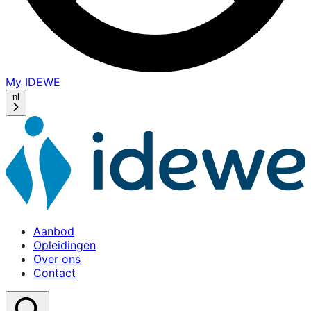
My IDEWE
(opens
in
nl
a
new
window)
Aanbod
Home
Opleidingen
Over ons
Contact