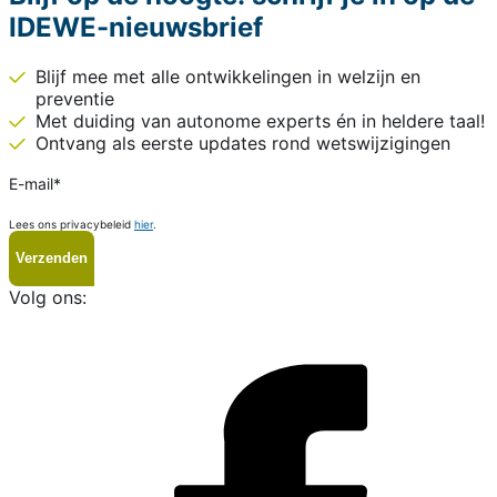
IDEWE-nieuwsbrief
Blijf mee met alle ontwikkelingen in welzijn en
preventie
Met duiding van autonome experts én in heldere taal!
Ontvang als eerste updates rond wetswijzigingen
E-mail
*
Lees ons privacybeleid
hier
.
Volg ons:
i