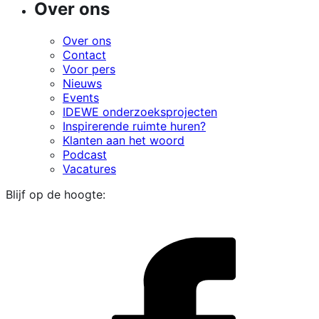
Over ons
Over ons
Contact
Voor pers
Nieuws
Events
IDEWE onderzoeksprojecten
Inspirerende ruimte huren?
Klanten aan het woord
Podcast
Vacatures
Blijf op de hoogte:
i