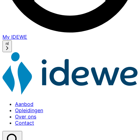
My IDEWE
(opens
in
nl
a
new
window)
Aanbod
Opleidingen
Over ons
Contact