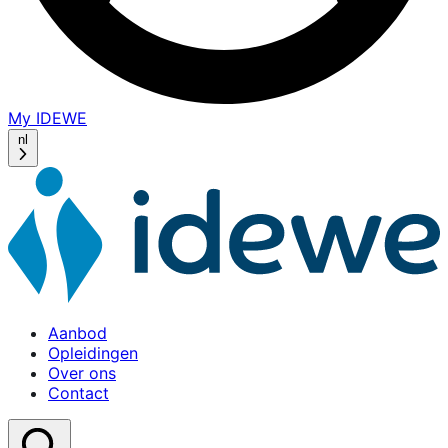
My IDEWE
(opens
in
nl
a
new
window)
Aanbod
Opleidingen
Over ons
Contact