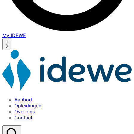
My IDEWE
(opens
in
nl
a
new
window)
Aanbod
Opleidingen
Over ons
Contact