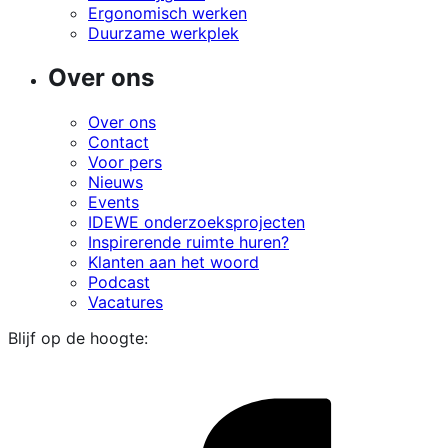
Ergonomisch werken
Duurzame werkplek
Over ons
Over ons
Contact
Voor pers
Nieuws
Events
IDEWE onderzoeksprojecten
Inspirerende ruimte huren?
Klanten aan het woord
Podcast
Vacatures
Blijf op de hoogte:
i