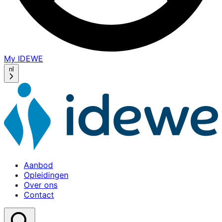
My IDEWE
(opens
in
nl
a
new
window)
Aanbod
Opleidingen
Over ons
Contact