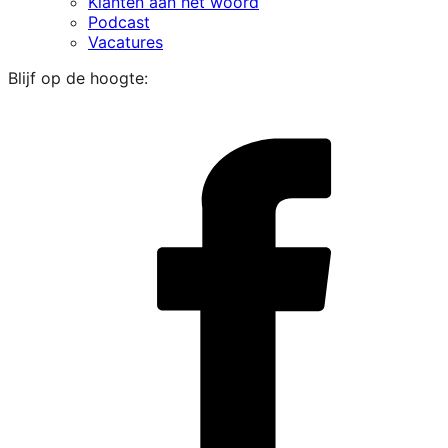
Klanten aan het woord
Podcast
Vacatures
Blijf op de hoogte:
i