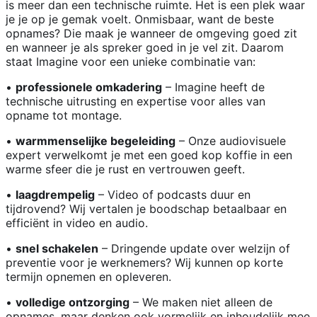
is meer dan een technische ruimte. Het is een plek waar
je je op je gemak voelt. Onmisbaar, want de beste
opnames? Die maak je wanneer de omgeving goed zit
en wanneer je als spreker goed in je vel zit. Daarom
staat Imagine voor een unieke combinatie van:
•
professionele omkadering
– Imagine heeft de
technische uitrusting en expertise voor alles van
opname tot montage.
•
warmmenselijke begeleiding
– Onze audiovisuele
expert verwelkomt je met een goed kop koffie in een
warme sfeer die je rust en vertrouwen geeft.
•
laagdrempelig
– Video of podcasts duur en
tijdrovend? Wij vertalen je boodschap betaalbaar en
efficiënt in video en audio.
•
snel schakelen
– Dringende update over welzijn of
preventie voor je werknemers? Wij kunnen op korte
termijn opnemen en opleveren.
•
volledige ontzorging
– We maken niet alleen de
opnames, maar denken ook vormelijk en inhoudelijk mee