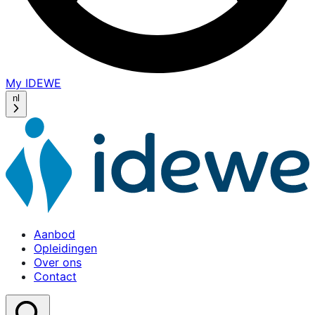
My IDEWE
(opens
in
nl
a
new
window)
Aanbod
Opleidingen
Over ons
Contact