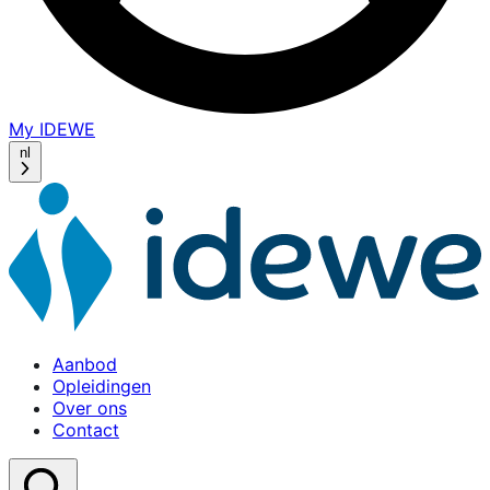
My IDEWE
(opens
in
nl
a
new
window)
Aanbod
Opleidingen
Over ons
Contact