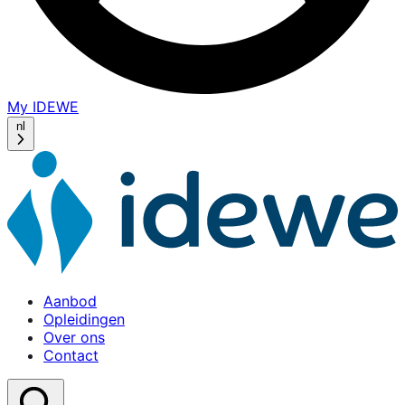
My IDEWE
(opens
in
nl
a
new
window)
Aanbod
Opleidingen
Over ons
Contact