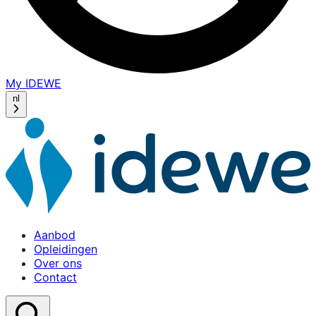
My IDEWE
(opens
in
nl
a
new
window)
Aanbod
Opleidingen
Over ons
Contact