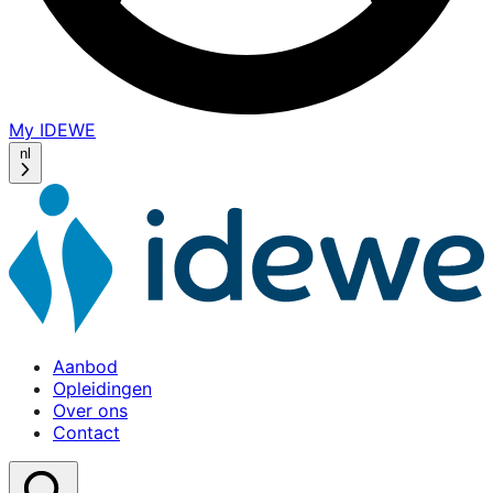
My IDEWE
(opens
in
nl
a
new
window)
Aanbod
Opleidingen
Over ons
Contact