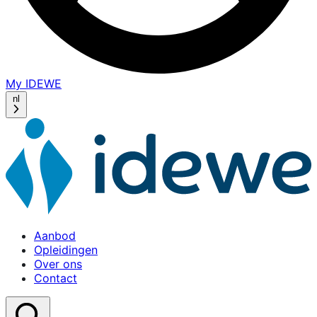
My IDEWE
(opens
in
nl
a
new
window)
Aanbod
Opleidingen
Over ons
Contact