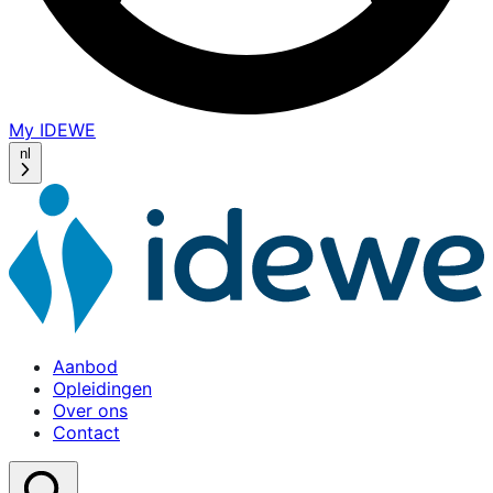
My IDEWE
(opens
in
nl
a
new
window)
Aanbod
Opleidingen
Over ons
Contact