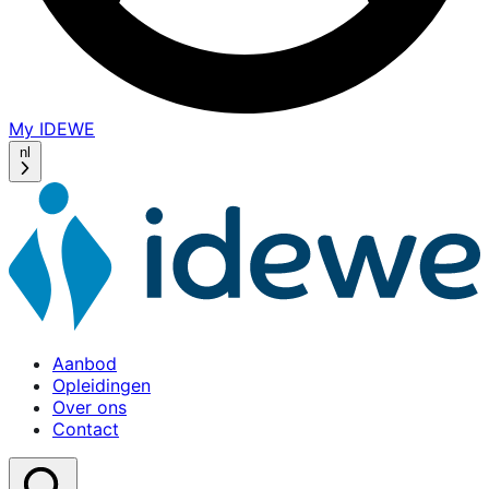
My IDEWE
(opens
in
nl
a
new
window)
Aanbod
Opleidingen
Over ons
Contact