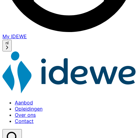
My IDEWE
(opens
in
nl
a
new
window)
Aanbod
Opleidingen
Over ons
Contact