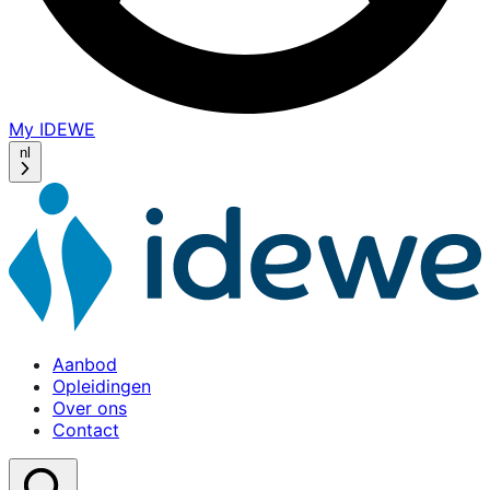
My IDEWE
(opens
in
nl
a
new
window)
Aanbod
Opleidingen
Over ons
Contact