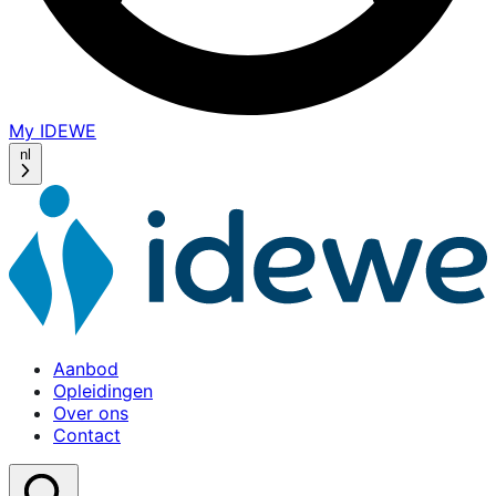
My IDEWE
(opens
in
nl
a
new
window)
Aanbod
Opleidingen
Over ons
Contact