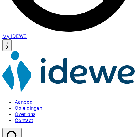
My IDEWE
(opens
in
nl
a
new
window)
Aanbod
Opleidingen
Over ons
Contact