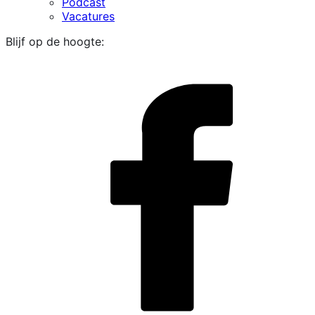
Podcast
Vacatures
Blijf op de hoogte:
i