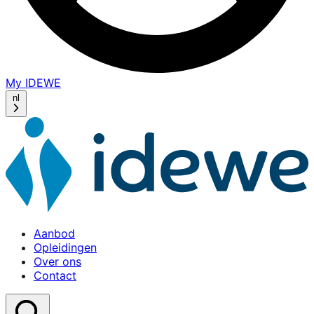
My IDEWE
(opens
in
nl
a
new
window)
Aanbod
Opleidingen
Over ons
Contact