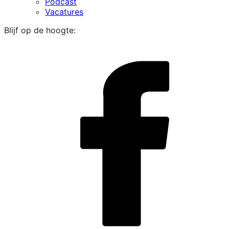
Podcast
Vacatures
Blijf op de hoogte:
i