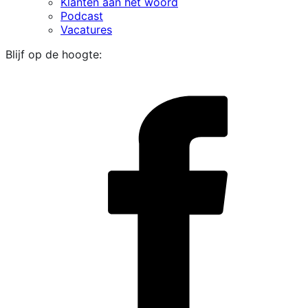
Klanten aan het woord
Podcast
Vacatures
Blijf op de hoogte:
i