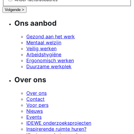
Volgende >
Ons aanbod
Gezond aan het werk
Mentaal welzijn
Veilig werken
Arbeidshygiëne
Ergonomisch werken
Duurzame werkplek
Over ons
Over ons
Contact
Voor pers
Nieuws
Events
IDEWE onderzoeksprojecten
Inspirerende ruimte huren?