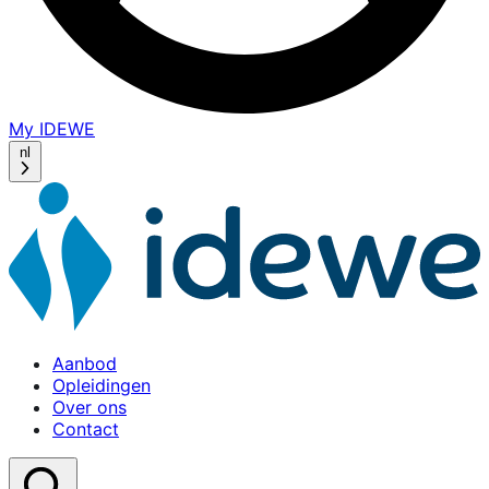
My IDEWE
(opens
in
nl
a
new
window)
Aanbod
Opleidingen
Over ons
Contact