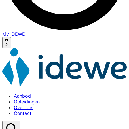
My IDEWE
(opens
in
nl
a
new
window)
Aanbod
Opleidingen
Over ons
Contact