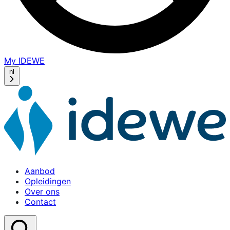
My IDEWE
(opens
in
nl
a
new
window)
Aanbod
Opleidingen
Over ons
Contact