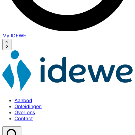
My IDEWE
(opens
in
nl
a
new
window)
Aanbod
Opleidingen
Over ons
Contact