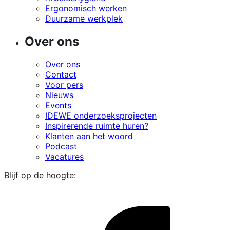
Ergonomisch werken
Duurzame werkplek
Over ons
Over ons
Contact
Voor pers
Nieuws
Events
IDEWE onderzoeksprojecten
Inspirerende ruimte huren?
Klanten aan het woord
Podcast
Vacatures
Blijf op de hoogte:
i