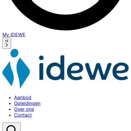
My IDEWE
(opens
in
nl
a
new
window)
Aanbod
Opleidingen
Over ons
Contact