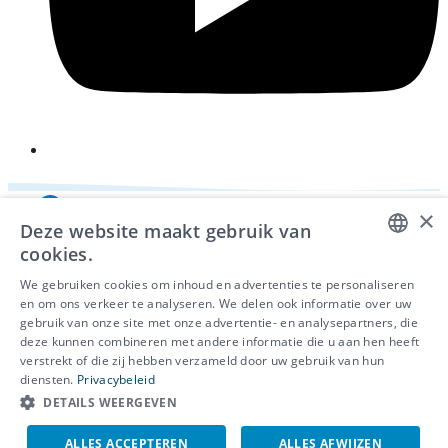
×
Deze website maakt gebruik van
cookies.
DUTCH
We gebruiken cookies om inhoud en advertenties te personaliseren
en om ons verkeer te analyseren. We delen ook informatie over uw
FRENCH
gebruik van onze site met onze advertentie- en analysepartners, die
deze kunnen combineren met andere informatie die u aan hen heeft
ENGLISH
© 2026 - IDEWE
verstrekt of die zij hebben verzameld door uw gebruik van hun
Privacy
diensten.
Privacybeleid
Cookiebeleid
DETAILS WEERGEVEN
Klokkenluidersmelding
ALLES ACCEPTEREN
ALLES AFWIJZEN