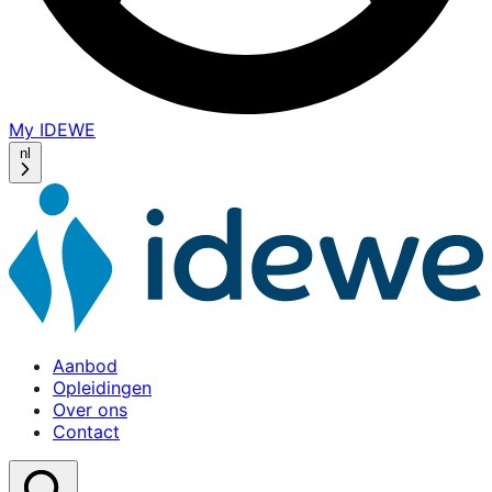
My IDEWE
(opens
in
nl
a
new
window)
Aanbod
Opleidingen
Over ons
Contact