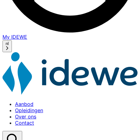
My IDEWE
(opens
in
nl
a
new
window)
Aanbod
Opleidingen
Over ons
Contact