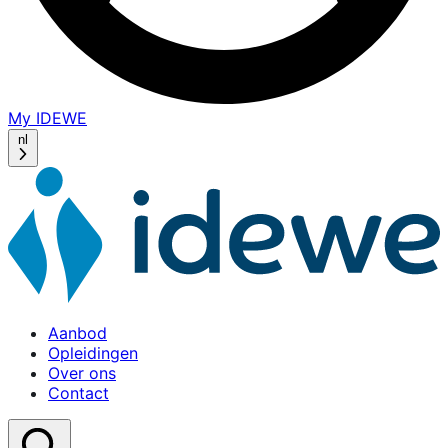
My IDEWE
(opens
in
nl
a
new
window)
Aanbod
Opleidingen
Over ons
Contact