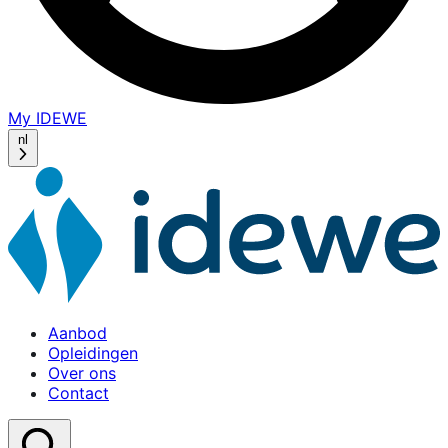
My IDEWE
(opens
in
nl
a
new
window)
Aanbod
Opleidingen
Over ons
Contact