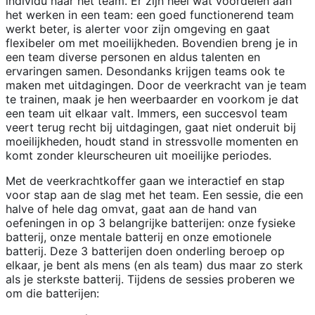
individu naar het team. Er zijn heel wat voordelen aan
het werken in een team: een goed functionerend team
werkt beter, is alerter voor zijn omgeving en gaat
flexibeler om met moeilijkheden. Bovendien breng je in
een team diverse personen en aldus talenten en
ervaringen samen. Desondanks krijgen teams ook te
maken met uitdagingen. Door de veerkracht van je team
te trainen, maak je hen weerbaarder en voorkom je dat
een team uit elkaar valt. Immers, een succesvol team
veert terug recht bij uitdagingen, gaat niet onderuit bij
moeilijkheden, houdt stand in stressvolle momenten en
komt zonder kleurscheuren uit moeilijke periodes.
Met de veerkrachtkoffer gaan we interactief en stap
voor stap aan de slag met het team. Een sessie, die een
halve of hele dag omvat, gaat aan de hand van
oefeningen in op 3 belangrijke batterijen: onze fysieke
batterij, onze mentale batterij en onze emotionele
batterij. Deze 3 batterijen doen onderling beroep op
elkaar, je bent als mens (en als team) dus maar zo sterk
als je sterkste batterij. Tijdens de sessies proberen we
om die batterijen: