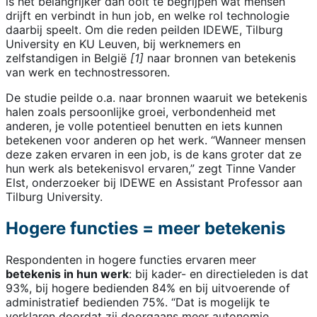
is het belangrijker dan ooit te begrijpen wat mensen
drijft en verbindt in hun job, en welke rol technologie
daarbij speelt. Om die reden peilden IDEWE, Tilburg
University en KU Leuven, bij werknemers en
zelfstandigen in België
[1]
naar bronnen van betekenis
van werk en technostressoren.
De studie peilde o.a. naar bronnen waaruit we betekenis
halen zoals persoonlijke groei, verbondenheid met
anderen, je volle potentieel benutten en iets kunnen
betekenen voor anderen op het werk. “Wanneer mensen
deze zaken ervaren in een job, is de kans groter dat ze
hun werk als betekenisvol ervaren,” zegt Tinne Vander
Elst, onderzoeker bij IDEWE en Assistant Professor aan
Tilburg University.
Hogere functies = meer betekenis
Respondenten in hogere functies ervaren meer
betekenis in hun werk
: bij kader- en directieleden is dat
93%, bij hogere bedienden 84% en bij uitvoerende of
administratief bedienden 75%. “Dat is mogelijk te
verklaren doordat zij doorgaans meer autonomie,