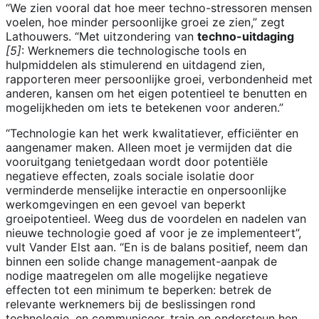
“We zien vooral dat hoe meer techno-stressoren mensen
voelen, hoe minder persoonlijke groei ze zien,” zegt
Lathouwers. “Met uitzondering van
techno-uitdaging
[5]
: Werknemers die technologische tools en
hulpmiddelen als stimulerend en uitdagend zien,
rapporteren meer persoonlijke groei, verbondenheid met
anderen, kansen om het eigen potentieel te benutten en
mogelijkheden om iets te betekenen voor anderen.”
“Technologie kan het werk kwalitatiever, efficiënter en
aangenamer maken. Alleen moet je vermijden dat die
vooruitgang tenietgedaan wordt door potentiële
negatieve effecten, zoals sociale isolatie door
verminderde menselijke interactie en onpersoonlijke
werkomgevingen en een gevoel van beperkt
groeipotentieel. Weeg dus de voordelen en nadelen van
nieuwe technologie goed af voor je ze implementeert”,
vult Vander Elst aan. “En is de balans positief, neem dan
binnen een solide change management-aanpak de
nodige maatregelen om alle mogelijke negatieve
effecten tot een minimum te beperken: betrek de
relevante werknemers bij de beslissingen rond
technologie, en communiceer, train en ondersteun hen