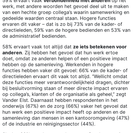
59% ervaart vaak
verbondenheid met anderen
op het
werk, met andere woorden het gevoel deel uit te maken
van een hechte groep collega’s waarin samenwerking en
gedeelde waarden centraal staan. Hogere functies
ervaren dit vaker – dat is zo bij 73% van de kader- of
directieleden, 59% van de hogere bedienden en 53% van
de administratief bedienden.
58% ervaart vaak tot altijd dat
ze iets betekenen voor
anderen
. Zij hebben het gevoel dat hun werk ertoe
doet, omdat ze anderen helpen of een positieve impact
hebben op de samenleving. Werkenden in hogere
functies hebben vaker dit gevoel: 66% van de kader- of
directieleden ervaart dit vaak tot altijd. “Wellicht omdat
deze functies meer verantwoordelijkheid dragen, dichter
bij besluitvorming staan of meer directe impact ervaren
op collega’s, klanten of de organisatie als geheel,” zegt
Vander Elst. Daarnaast hebben respondenten in het
onderwijs (67%) en de zorg (66%) vaker het gevoel dat
hun werk een positieve impact heeft op anderen en de
samenleving dan mensen in een kantooromgeving (47%)
of de industrie en reinigingssector (44%).