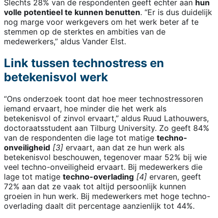
Slechts 28% van de respondenten geeft echter aan
hun
volle potentieel te kunnen benutten
. “Er is dus duidelijk
nog marge voor werkgevers om het werk beter af te
stemmen op de sterktes en ambities van de
medewerkers,” aldus Vander Elst.
Link tussen technostress en
betekenisvol werk
“Ons onderzoek toont dat hoe meer technostressoren
iemand ervaart, hoe minder die het werk als
betekenisvol of zinvol ervaart,” aldus Ruud Lathouwers,
doctoraatsstudent aan Tilburg University. Zo geeft 84%
van de respondenten die lage tot matige
techno-
onveiligheid
[3]
ervaart, aan dat ze hun werk als
betekenisvol beschouwen, tegenover maar 52% bij wie
veel techno-onveiligheid ervaart. Bij medewerkers die
lage tot matige
techno-overlading
[4]
ervaren, geeft
72% aan dat ze vaak tot altijd persoonlijk kunnen
groeien in hun werk. Bij medewerkers met hoge techno-
overlading daalt dit percentage aanzienlijk tot 44%.