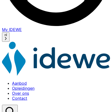
My IDEWE
(opens
in
nl
a
new
window)
Aanbod
Opleidingen
Over ons
Contact