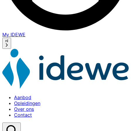
My IDEWE
(opens
in
nl
a
new
window)
Aanbod
Opleidingen
Over ons
Contact