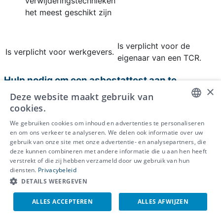
verwijderingstechnieken
het meest geschikt zijn
Is verplicht voor de
Is verplicht voor werkgevers.
eigenaar van een TCR.
Hulp nodig om een asbestattest aan te
×
vragen?
Deze website maakt gebruik van
cookies.
Vraag je Vlaamse asbestattest aan via ons
DUTCH
gecertificeerde studiebureau en asbestlabo IBEVE.
We gebruiken cookies om inhoud en advertenties te personaliseren
en om ons verkeer te analyseren. We delen ook informatie over uw
FRENCH
gebruik van onze site met onze advertentie- en analysepartners, die
deze kunnen combineren met andere informatie die u aan hen heeft
ENGLISH
verstrekt of die zij hebben verzameld door uw gebruik van hun
diensten.
Privacybeleid
DETAILS WEERGEVEN
ALLES ACCEPTEREN
ALLES AFWIJZEN