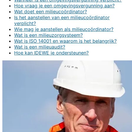
Hoe vraag je een omgevingsvergunning aan?
Wat doet een milieucoördinator?
Is het aanstellen van een milieucoördinator
verplicht?
Wie mag je aanstellen als milieucoördinator?
Wat is een milieuzorgsysteem?
Wat is ISO 14001 en waarom is het belangrijk?
Wat is een milieuaudit?
Hoe kan IDEWE je ondersteunen?