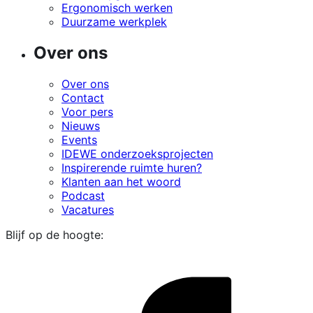
Ergonomisch werken
Duurzame werkplek
Over ons
Over ons
Contact
Voor pers
Nieuws
Events
IDEWE onderzoeksprojecten
Inspirerende ruimte huren?
Klanten aan het woord
Podcast
Vacatures
Blijf op de hoogte:
i