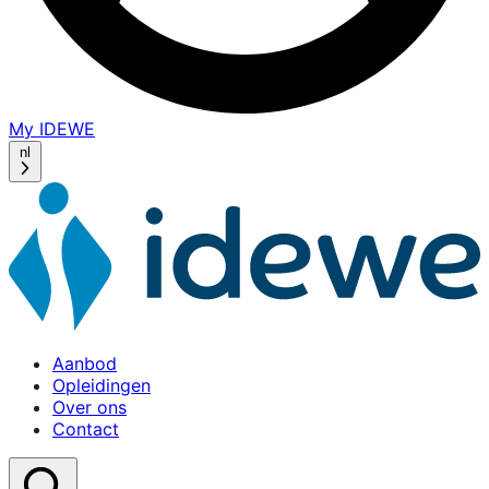
My IDEWE
(opens
in
nl
a
new
window)
Aanbod
Opleidingen
Over ons
Contact