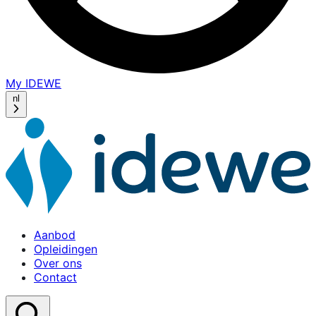
My IDEWE
(opens
in
nl
a
new
window)
Aanbod
Opleidingen
Over ons
Contact