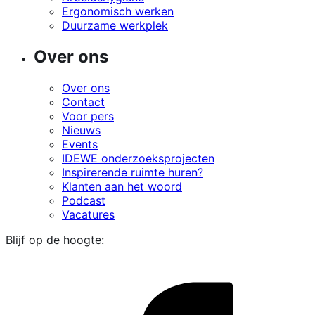
Ergonomisch werken
Duurzame werkplek
Over ons
Over ons
Contact
Voor pers
Nieuws
Events
IDEWE onderzoeksprojecten
Inspirerende ruimte huren?
Klanten aan het woord
Podcast
Vacatures
Blijf op de hoogte:
i