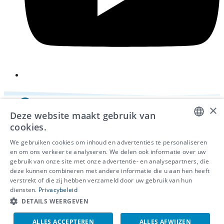
×
Deze website maakt gebruik van
cookies.
DUTCH
We gebruiken cookies om inhoud en advertenties te personaliseren
en om ons verkeer te analyseren. We delen ook informatie over uw
FRENCH
gebruik van onze site met onze advertentie- en analysepartners, die
deze kunnen combineren met andere informatie die u aan hen heeft
ENGLISH
© 2026 - IDEWE
verstrekt of die zij hebben verzameld door uw gebruik van hun
Privacy
diensten.
Privacybeleid
Cookiebeleid
DETAILS WEERGEVEN
Klokkenluidersmelding
ALLES ACCEPTEREN
ALLES AFWIJZEN